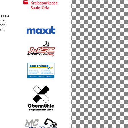
ss sie
inkt
delt
ch.