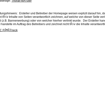
bdesign:
Thoralf MÃ¼ller
tungshinweis: Ersteller und Betreiber der Homepage weisen explizit darauf hin, da
ht fÃ¼r Inhalte von Seiten verantwortlich zeichnen, auf welche von dieser Seite verl
d (z.B. Bannerwerbung) oder von welcher hierher verlinkt wurde. Der Ersteller han
 handelte im Auftrag des Betreibers und zeichnet nicht fÃ¼r die Inhalte verantwortli
C PÃ¶ÃŸneck