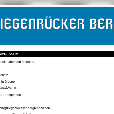
mpressum
teninhaber und Betreiber
chrift:
tin Ortlepp
sstraÃŸe 50
81 Langenorla
tin@ziegenruecker-bergrennen.com