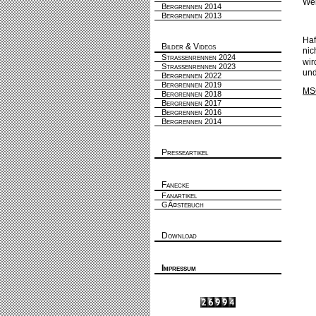
We
Bergrennen 2014
Bergrennen 2013
Haf
Bilder & Videos
nic
Strassenrennen 2024
wir
Strassenrennen 2023
und
Bergrennen 2022
Bergrennen 2019
MS
Bergrennen 2018
Bergrennen 2017
Bergrennen 2016
Bergrennen 2014
Presseartikel
Fanecke
Fanartikel
GÃ¤stebuch
Download
Impressum