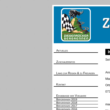
Aktuelles
I
Sei
Zuschauerinfos
Ans
Links zur Region & zu Freunden
Mar
Kontakt
Ort
073
Ergebnisse der Vorjahre
Bergrennen 2019
Bergrennen 2018
mar
Bergrennen 2017
Bergrennen 2016